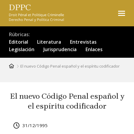
Pasar
al
contenido
principal
Rúbricas
Editorial
Literatura
Entrevistas
Legislación
Jurisprudencia
Enlaces
Ruta
El nuevo Código Penal español y el espíritu codificador
de
navegación
El nuevo Código Penal español y
el espíritu codificador
31/12/1995