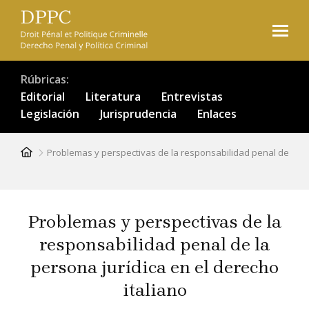
Pasar
al
contenido
principal
Rúbricas
Editorial
Literatura
Entrevistas
Legislación
Jurisprudencia
Enlaces
Ruta
Problemas y perspectivas de la responsabilidad penal de la pe
de
navegación
Problemas y perspectivas de la
responsabilidad penal de la
persona jurídica en el derecho
italiano