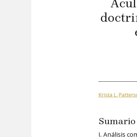
Acul
doctri
Krista L.
Patters
Sumario
I. Análisis c