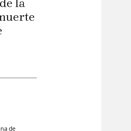
de la
 muerte
e
ena de