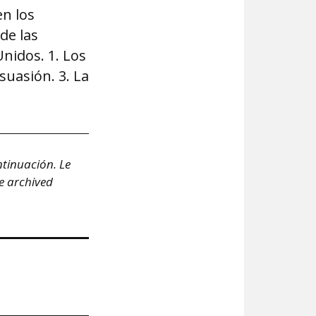
en los
 de las
nidos. 1. Los
rsuasión. 3. La
ntinuación.
Le
e archived