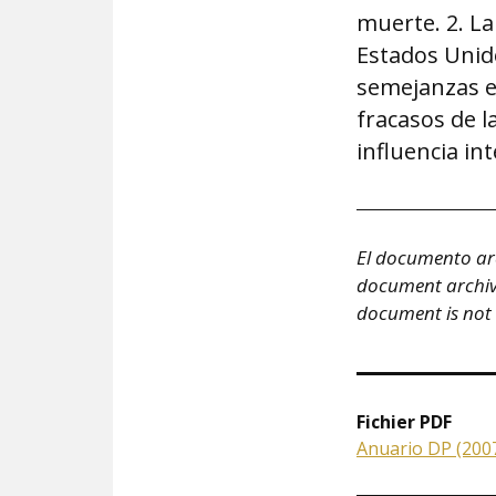
muerte. 2. La
Estados Unidos
semejanzas en
fracasos de la
influencia in
El documento arc
document archivé 
document is not
Fichier PDF
Anuario DP (2007