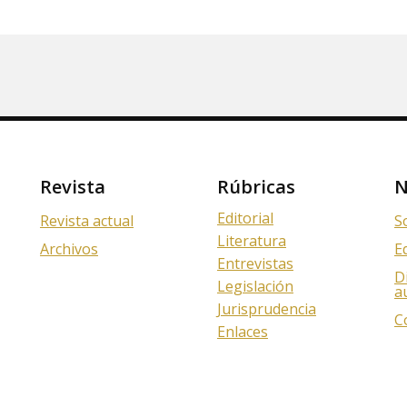
Revista
Rúbricas
N
Editorial
Revista actual
S
Literatura
Archivos
E
Entrevistas
D
Legislación
a
Jurisprudencia
C
Enlaces