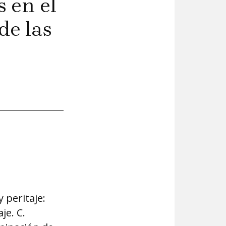
s en el
de las
y peritaje:
je. C.