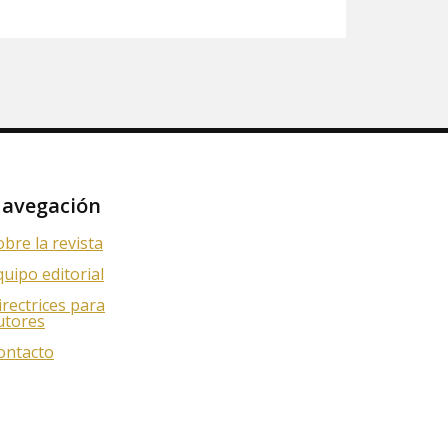
avegación
obre la revista
quipo editorial
irectrices para
utores
ontacto