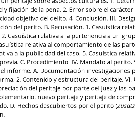
un peritaje sobre aspectos culturales. 1. Dete
d y fijación de la pena. 2. Error sobre el carácter i
cidad objetiva del delito. 4. Conclusión. III. Desi
cción del perito. B. Recusación. 1. Casuística relat
2. Casuística relativa a la pertenencia a un gru
Casuística relativa al comportamiento de las parte
ativa a la publicidad del caso. 5. Casuística relati
previa. C. Procedimiento. IV. Mandato al perito. 
el informe. A. Documentación investigaciones p
orma. 2. Contenido y estructura del peritaje. VI.
preciación del peritaje por parte del juez y las pa
lementario, nuevo peritaje y peritaje de compr
ado. D. Hechos descubiertos por el perito (
Zusatz
n.