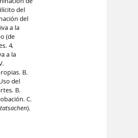
rminación de
lícito del
gnación del
iva a la
po (de
s. 4.
va a la
V.
ropias. B.
 Uso del
rtes. B.
obación. C.
tatsachen
).