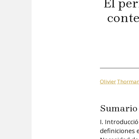
El per
conte
Olivier
Thorma
Sumario
I. Introducció
definiciones 