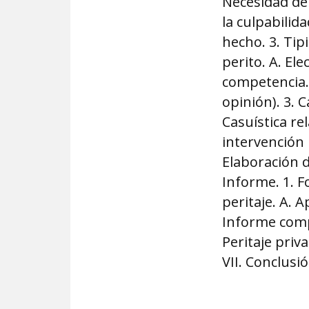
Necesidad de 
la culpabilida
hecho. 3. Tipi
perito. A. Ele
competencia. 
opinión). 3. 
Casuística rel
intervención 
Elaboración d
Informe. 1. F
peritaje. A. A
Informe comp
Peritaje priv
VII. Conclusió