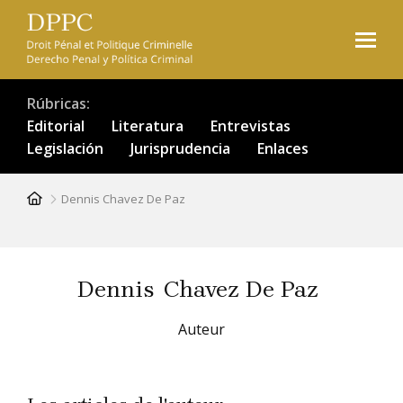
Pasar
al
contenido
principal
Rúbricas
Editorial
Literatura
Entrevistas
Legislación
Jurisprudencia
Enlaces
Ruta
Dennis Chavez De Paz
de
navegación
Dennis
Chavez De Paz
Auteur