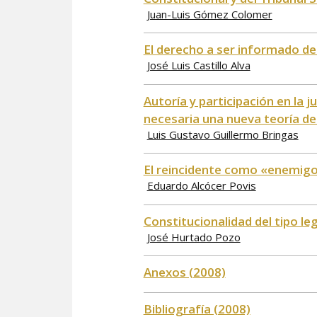
Juan-Luis Gómez Colomer
El derecho a ser informado de
José Luis Castillo Alva
Autoría y participación en la j
necesaria una nueva teoría de 
Luis Gustavo Guillermo Bringas
El reincidente como «enemigo
Eduardo Alcócer Povis
Constitucionalidad del tipo leg
José Hurtado Pozo
Anexos (2008)
Bibliografía (2008)