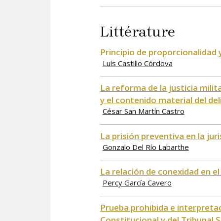
Littérature
Principio de proporcionalidad
Luis Castillo Córdova
La reforma de la justicia milit
y el contenido material del del
César San Martín Castro
La prisión preventiva en la jur
Gonzalo Del Río Labarthe
La relación de conexidad en e
Percy García Cavero
Prueba prohibida e interpretac
Constitucional y del Tribunal