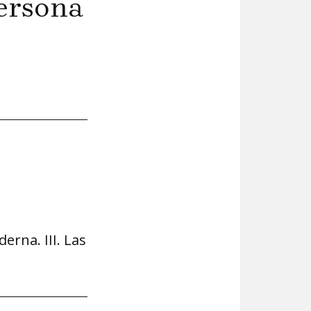
persona
derna. III. Las