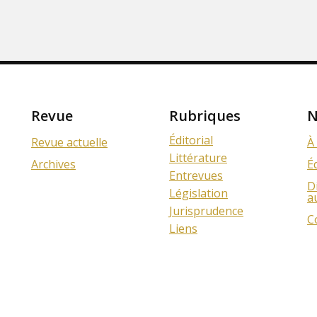
Revue
Rubriques
N
Éditorial
Revue actuelle
À
Littérature
Archives
É
Entrevues
D
Législation
a
Jurisprudence
C
Liens