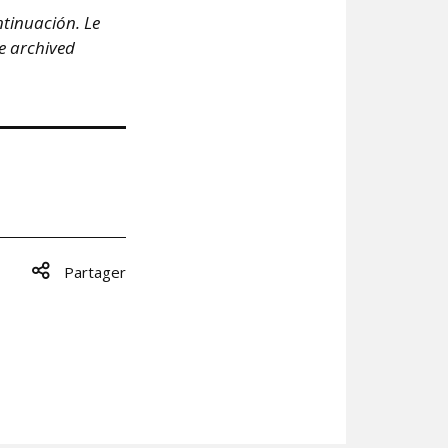
ntinuación. Le
he archived
Partager