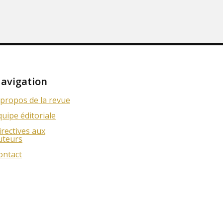
avigation
 propos de la revue
quipe éditoriale
irectives aux
uteurs
ontact