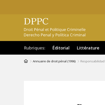
Aller
au
contenu
principal
Rubriques
Éditorial
Littérature
Fil
Annuaire de droit pénal (1996)
Responsabilidad 
d'Ariane