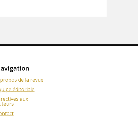
avigation
 propos de la revue
quipe éditoriale
irectives aux
uteurs
ontact