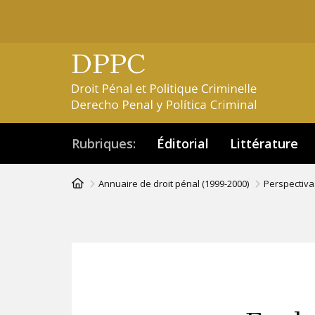
Aller
au
contenu
principal
Rubriques
Éditorial
Littérature
Fil
Annuaire de droit pénal (1999-2000)
Perspectiva
d'Ariane