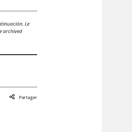
ntinuación. Le
he archived
Partager