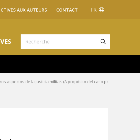
FR
ECTIVES AUX AUTEURS
CONTACT
VES
os aspectos de la justicia militar. (A propósito del caso peruano)