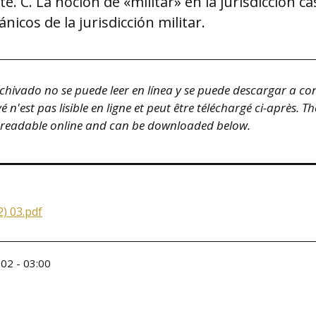
te. C. La noción de «militar» en la jurisdicción ca
nicos de la jurisdicción militar.
hivado no se puede leer en línea y se puede descargar a co
n'est pas lisible en ligne et peut être téléchargé ci-après. T
 readable online and can be downloaded below.
) 03.pdf
02 - 03:00