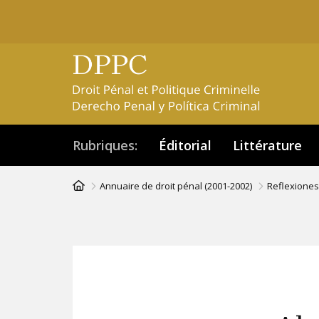
Aller
au
contenu
principal
Rubriques
Éditorial
Littérature
Fil
Annuaire de droit pénal (2001-2002)
Reflexiones
d'Ariane