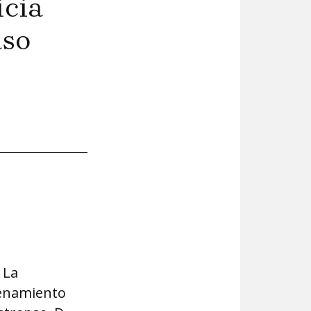
icia
aso
 La
rdenamiento