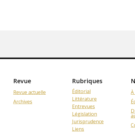
Revue
Rubriques
N
Éditorial
Revue actuelle
À
Littérature
Archives
É
Entrevues
D
Législation
a
Jurisprudence
C
Liens