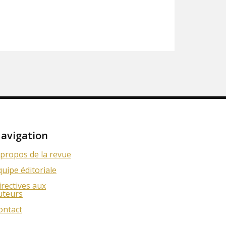
avigation
 propos de la revue
quipe éditoriale
irectives aux
uteurs
ontact