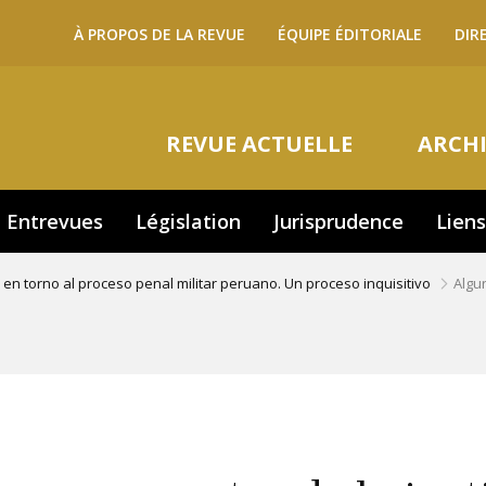
Navigation
À PROPOS DE LA REVUE
ÉQUIPE ÉDITORIALE
DIR
secondaire
Navigation
REVUE ACTUELLE
ARCHI
principale
Entrevues
Législation
Jurisprudence
Liens
 en torno al proceso penal militar peruano. Un proceso inquisitivo
Algun