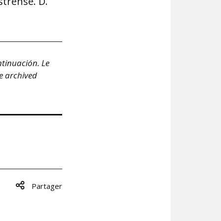
strense. D.
ntinuación. Le
he archived
Partager