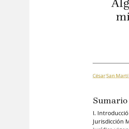
Alg
mi
César
San Martí
Sumario
I. Introducció
Jurisdicción 