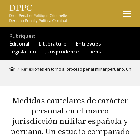
Aller
au
contenu
principal
Rubriques
Éditorial
Littérature
Entrevues
Législation
Jurisprudence
Liens
Fil
Reflexiones en torno al proceso penal militar peruano. Un proc
d'Ariane
Medidas cautelares de carácter
personal en el marco
jurisdicción militar española y
peruana. Un estudio comparado