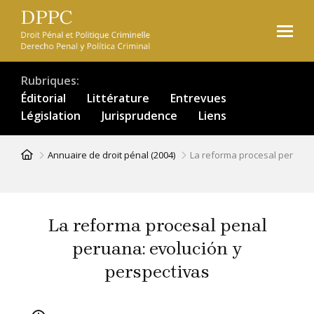
Aller
au
contenu
principal
Rubriques
Éditorial
Littérature
Entrevues
Législation
Jurisprudence
Liens
Fil
Annuaire de droit pénal (2004)
La reforma procesal penal p
d'Ariane
La reforma procesal penal
peruana: evolución y
perspectivas