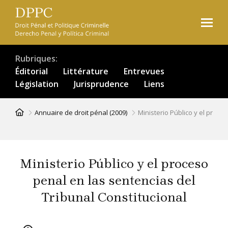
Aller
au
contenu
principal
Rubriques
Éditorial
Littérature
Entrevues
Législation
Jurisprudence
Liens
Fil
Annuaire de droit pénal (2009)
Ministerio Público y el proce
d'Ariane
Ministerio Público y el proceso
penal en las sentencias del
Tribunal Constitucional