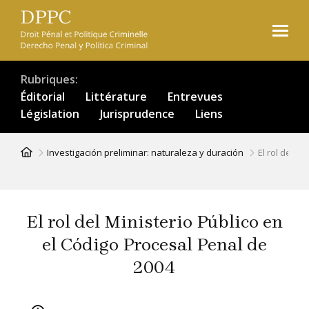
Aller
au
contenu
principal
Rubriques
Éditorial
Littérature
Entrevues
Législation
Jurisprudence
Liens
Fil
Investigación preliminar: naturaleza y duración
El rol del M
d'Ariane
El rol del Ministerio Público en
el Código Procesal Penal de
2004