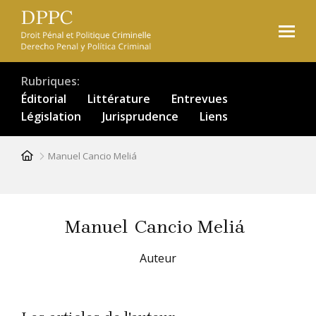
Aller
au
contenu
principal
Rubriques
Éditorial
Littérature
Entrevues
Législation
Jurisprudence
Liens
Fil
Manuel Cancio Meliá
d'Ariane
Manuel
Cancio Meliá
Auteur