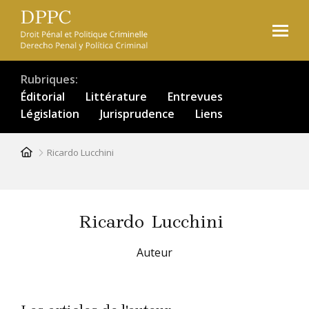
Aller
au
contenu
principal
Rubriques
Éditorial
Littérature
Entrevues
Législation
Jurisprudence
Liens
Fil
Ricardo Lucchini
d'Ariane
Ricardo
Lucchini
Auteur