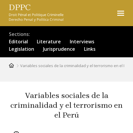
Skip
to
main
content
Sections
Editorial
Literature
Interviews
Legislation
Jurisprudence
Links
Breadcrumb
Variables sociales de la criminalidad y el terrorismo en el Perú
Variables sociales de la
criminalidad y el terrorismo en
el Perú