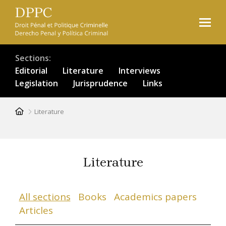
Skip
to
main
content
Sections
Editorial
Literature
Interviews
Legislation
Jurisprudence
Links
Breadcrumb
Literature
Literature
All sections
Books
Academics papers
Articles