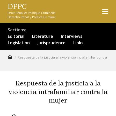
Skip
to
main
content
Sections
Editorial
Literature
Interviews
Legislation
Jurisprudence
Links
Breadcrumb
Respuesta de la justicia a la violencia intrafamiliar contra la mu
Respuesta de la justicia a la
violencia intrafamiliar contra la
mujer