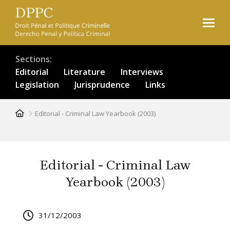
Skip
to
main
content
Sections
Editorial
Literature
Interviews
Legislation
Jurisprudence
Links
Breadcrumb
Editorial - Criminal Law Yearbook (2003)
Editorial - Criminal Law
Yearbook (2003)
31/12/2003