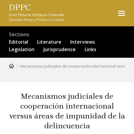
Skip
to
main
content
Sections
Editorial
Literature
Interviews
Legislation
Jurisprudence
Links
Breadcrumb
Mecanismos judiciales de cooperación internacional versus á
Mecanismos judiciales de
cooperación internacional
versus áreas de impunidad de la
delincuencia