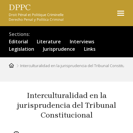
Skip
to
main
content
Sections
Editorial
Literature
Interviews
Legislation
Jurisprudence
Links
Breadcrumb
Interculturalidad en la jurisprudencia del Tribunal Constitucion
Interculturalidad en la
jurisprudencia del Tribunal
Constitucional