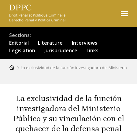
Skip
to
main
content
Sections
Editorial
Literature
Interviews
Legislation
Jurisprudence
Links
Breadcrumb
La exclusividad de la función investigadora del Ministerio Púb
La exclusividad de la función
investigadora del Ministerio
Público y su vinculación con el
quehacer de la defensa penal