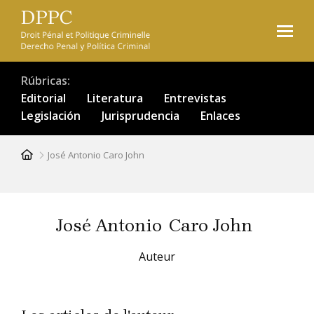
Pasar
al
contenido
principal
Rúbricas
Editorial
Literatura
Entrevistas
Legislación
Jurisprudencia
Enlaces
Ruta
José Antonio Caro John
de
navegación
José Antonio
Caro John
Auteur