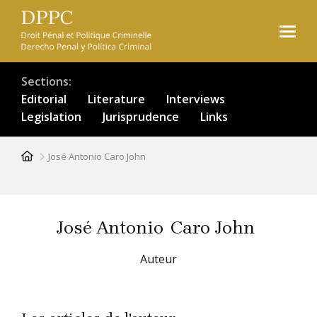
Skip
to
main
content
Sections
Editorial
Literature
Interviews
Legislation
Jurisprudence
Links
Breadcrumb
José Antonio Caro John
José Antonio
Caro John
Auteur