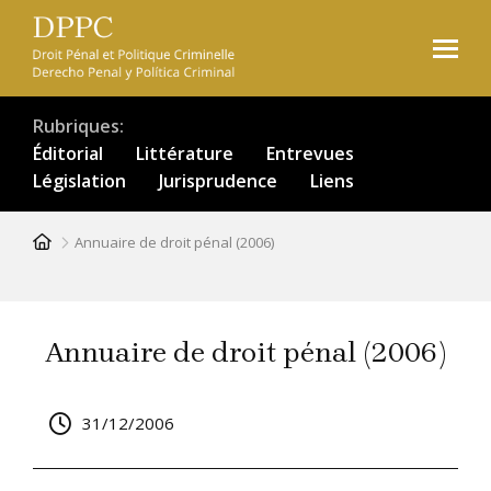
Aller
au
contenu
principal
Rubriques
Éditorial
Littérature
Entrevues
Législation
Jurisprudence
Liens
Fil
Annuaire de droit pénal (2006)
d'Ariane
Annuaire de droit pénal (2006)
31/12/2006