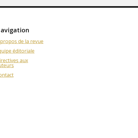
avigation
 propos de la revue
quipe éditoriale
irectives aux
uteurs
ontact