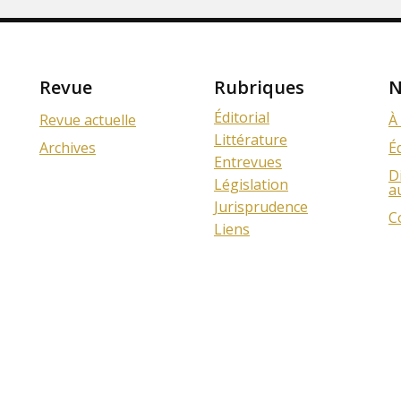
Revue
Rubriques
N
Éditorial
Revue actuelle
À
Littérature
Archives
É
Entrevues
D
Législation
a
Jurisprudence
C
Liens