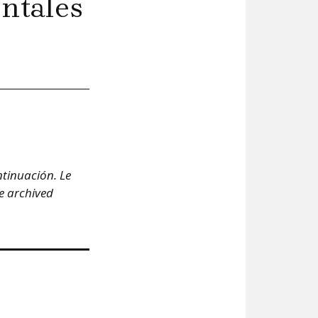
ntales
ntinuación. Le
he archived