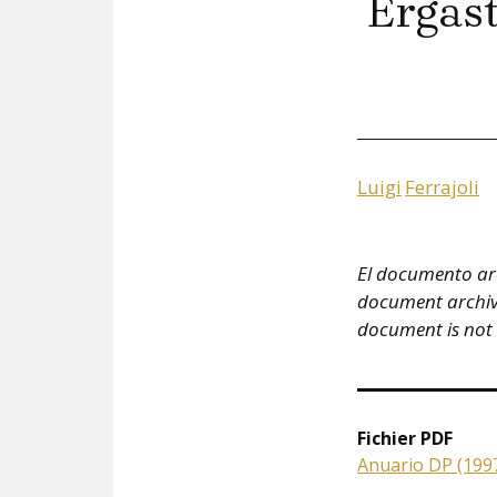
Ergas
Luigi
Ferrajoli
El documento arc
document archivé 
document is not
Fichier PDF
Anuario DP (1997