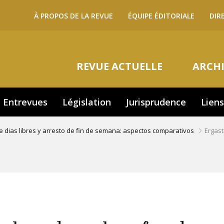
Navigation
À PROPOS DE LA REVUE
ÉQUIPE ÉDITORIALE
DIR
secondaire
Navigation
REVUE ACTUELLE
ARCHI
principale
Entrevues
Législation
Jurisprudence
Liens
de dias libres y arresto de fin de semana: aspectos comparativos
Ergas