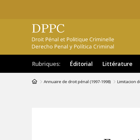
Aller
au
contenu
principal
Rubriques
Éditorial
Littérature
Fil
Annuaire de droit pénal (1997-1998)
Limitacion 
d'Ariane