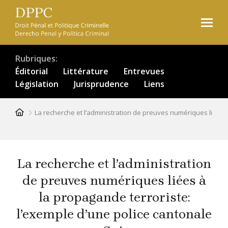
Aller
au
contenu
principal
Rubriques
Éditorial
Littérature
Entrevues
Législation
Jurisprudence
Liens
Fil
La recherche et l’administration de preuves numériques liées 
d'Ariane
La recherche et l’administration
de preuves numériques liées à
la propagande terroriste:
l’exemple d’une police cantonale