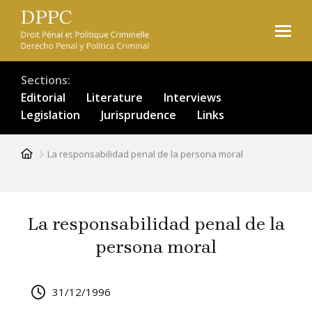
Skip
to
main
content
Sections
Editorial
Literature
Interviews
Legislation
Jurisprudence
Links
Breadcrumb
La responsabilidad penal de la persona moral
La responsabilidad penal de la
persona moral
31/12/1996