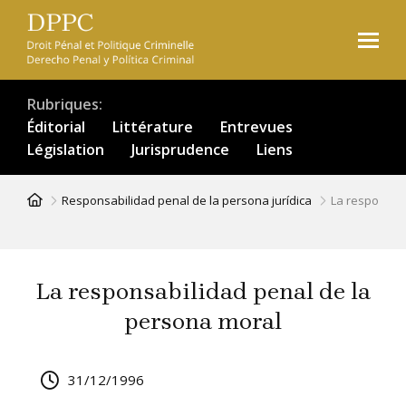
Aller
au
contenu
principal
Rubriques
Éditorial
Littérature
Entrevues
Législation
Jurisprudence
Liens
Fil
Responsabilidad penal de la persona jurídica
La responsab
d'Ariane
La responsabilidad penal de la
persona moral
31/12/1996